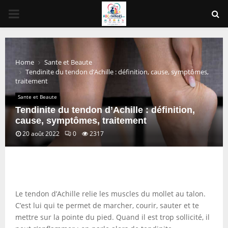
PRIMARY
MENU
Home
Sante et Beaute
Tendinite du tendon d’Achille : définition, cause, symptômes,
traitement
Sante et Beaute
Tendinite du tendon d’Achille : définition,
cause, symptômes, traitement
20 août 2022
0
2317
Le tendon d’Achille relie les muscles du mollet au talon.
C’est lui qui te permet de marcher, courir, sauter et te
mettre sur la pointe du pied. Quand il est trop sollicité, il