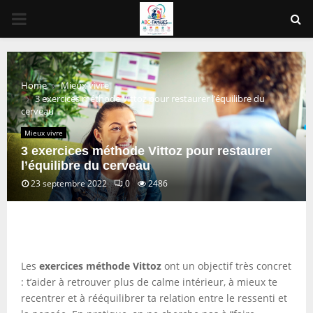
PRIMARY
MENU
Home
Mieux vivre
3 exercices méthode Vittoz pour restaurer l’équilibre du
cerveau
Mieux vivre
3 exercices méthode Vittoz pour restaurer
l’équilibre du cerveau
23 septembre 2022
0
2486
Les
exercices méthode Vittoz
ont un objectif très concret
: t’aider à retrouver plus de calme intérieur, à mieux te
recentrer et à rééquilibrer ta relation entre le ressenti et