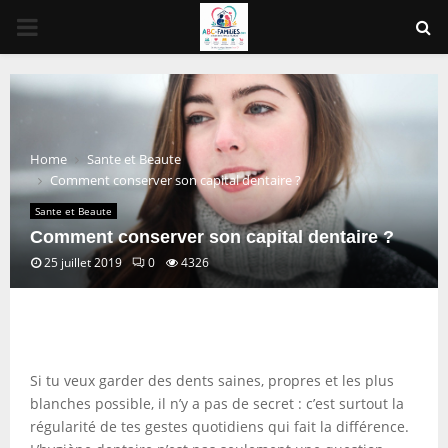
PRIMARY
MENU
Home
Sante et Beaute
Comment conserver son capital dentaire ?
Sante et Beaute
Comment conserver son capital dentaire ?
25 juillet 2019
0
4326
Si tu veux garder des dents saines, propres et les plus
blanches possible, il n’y a pas de secret : c’est surtout la
régularité de tes gestes quotidiens qui fait la différence.