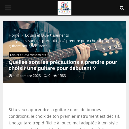
PRIMARY
MENU
Home
Loisirs et Divertissements
Quelles sont les précautions à prendre pour choisir une
guitare pour débutant ?
Loisirs et Divertissements
Quelles sont les précautions à prendre pour
choisir une guitare pour débutant ?
4 décembre 2023
0
1583
Si tu veux apprendre la guitare dans de bonnes
conditions, le choix de ton premier instrument est décisif.
Une guitare trop difficile à jouer, mal adaptée à ton style