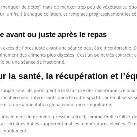
 “manquer de détox”, mais de manger trop peu de végétaux au quotid
ur, un fruit à chaque collation, et remplace progressivement les c
te avant ou juste après le repas
n excès de fibres juste avant une séance peut être inconfortable. Da
ntraînement des aliments plus digestes. C’est un point très concret : 
vélo ou une séance de fractionné.
r la santé, la récupération et l’éq
 l’organisme : ils participent à la structure des membranes cellula
rticulièrement intéressants dans le cadre sportif, car on observe
de et à une alimentation globalement moins équilibrée.
, idéalement de première pression à froid, comme l’huile d’olive, de
on, car certaines huiles supportent mal les températures élevées. Ce 
r inutilement.