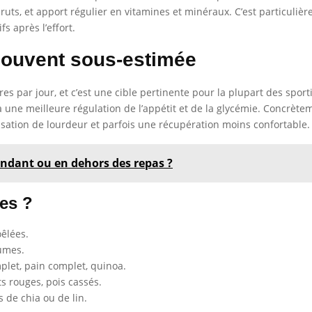
bruts, et apport régulier en vitamines et minéraux. C’est particuliè
s après l’effort.
 souvent sous-estimée
 par jour, et c’est une cible pertinente pour la plupart des sportif
 à une meilleure régulation de l’appétit et de la glycémie. Concrèt
nsation de lourdeur et parfois une récupération moins confortable.
pendant ou en dehors des repas ?
res ?
oêlées.
rumes.
mplet, pain complet, quinoa.
ots rouges, pois cassés.
s de chia ou de lin.