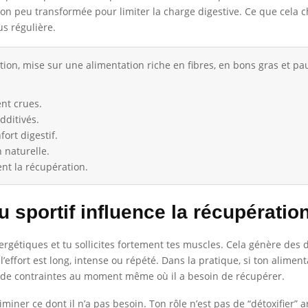
tion peu transformée pour limiter la charge digestive. Ce que cela 
us régulière.
ion, mise sur une alimentation riche en fibres, en bons gras et pa
ent crues.
dditivés.
fort digestif.
n naturelle.
nt la récupération.
u sportif influence la récupératio
rgétiques et tu sollicites fortement tes muscles. Cela génère des
 l’effort est long, intense ou répété. Dans la pratique, si ton alim
e de contraintes au moment même où il a besoin de récupérer.
liminer ce dont il n’a pas besoin. Ton rôle n’est pas de “détoxifier” a