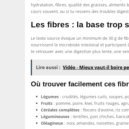
hydratation, fibres, qualité des graisses, aliments 
cours souvent, ou si tu ressens des troubles digestif
Les fibres : la base trop
Le texte source évoque un minimum de 30 g de fibres
nourrissent le microbiote intestinal et participent
te retrouver avec une digestion plus lente, une se
Lire aussi :
Vidéo - Mieux vaut-il boire 
Où trouver facilement ces fib
Légumes
: crudités, légumes cuits, soupes, p
Fruits
: pomme, poire, kiwi, fruits rouges, ag
Céréales complètes
: flocons d’avoine, riz co
Légumineuses
: lentilles, pois chiches, haric
Oléagineux
: noix, amandes, noisettes, graine