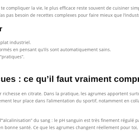
te compliquer la vie, le plus efficace reste souvent de cuisiner si
’as pas besoin de recettes complexes pour faire mieux que l’industr
r
lat industriel.
formés en pensant qu’ils sont automatiquement sains.
 “pratiques”.
ues : ce qu’il faut vraiment com
richesse en citrate. Dans la pratique, les agrumes apportent surtou
tement leur place dans l’alimentation du sportif, notamment en col
 d’“alcalinisation” du sang : le pH sanguin est très finement régulé p
 bonne santé. Ce que les agrumes changent réellement pour toi, c’e